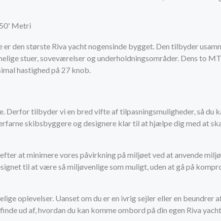
 50' Metri
e er den største Riva yacht nogensinde bygget. Den tilbyder usam
elige stuer, soveværelser og underholdningsområder. Dens to 
imal hastighed på 27 knob.
. Derfor tilbyder vi en bred vifte af tilpasningsmuligheder, så du 
af erfarne skibsbyggere og designere klar til at hjælpe dig med at
fter at minimere vores påvirkning på miljøet ved at anvende miljø
ignet til at være så miljøvenlige som muligt, uden at gå på komp
elige oplevelser. Uanset om du er en ivrig sejler eller en beundrer 
 at finde ud af, hvordan du kan komme ombord på din egen Riva yacht