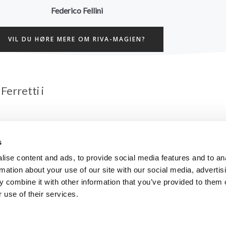
Federico Fellini​
VIL DU HØRE MERE OM RIVA-MAGIEN?
Ferretti i
ups ikoniske
s
tere mærker som
 uovertrufne design
ise content and ads, to provide social media features and to an
iserede forhandler,
rmation about your use of our site with our social media, advertis
 combine it with other information that you’ve provided to them o
 use of their services.