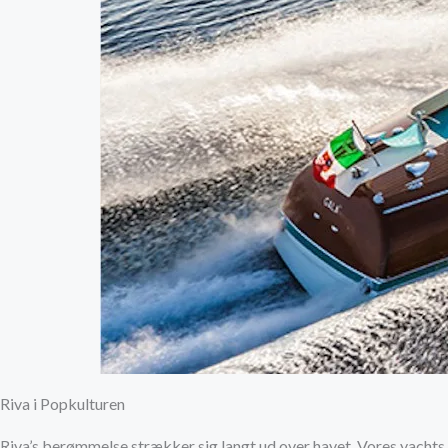
Riva i Popkulturen
Riva’s berømmelse strækker sig langt ud over havet. Vores yacht