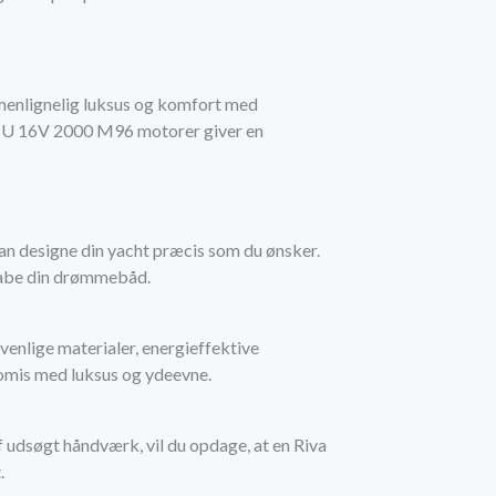
menlignelig luksus og komfort med
MTU 16V 2000 M96 motorer giver en
kan designe din yacht præcis som du ønsker.
 skabe din drømmebåd.
venlige materialer, energieffektive
romis med luksus og ydeevne.
af udsøgt håndværk, vil du opdage, at en Riva
.