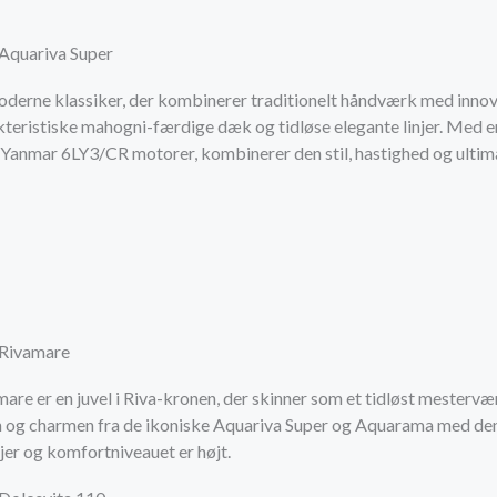
 Aquariva Super
derne klassiker, der kombinerer traditionelt håndværk med innovat
kteristiske mahogni-færdige dæk og tidløse elegante linjer. Med e
o Yanmar 6LY3/CR motorer, kombinerer den stil, hastighed og ultim
 Rivamare
are er en juvel i Riva-kronen, der skinner som et tidløst mester
en og charmen fra de ikoniske Aquariva Super og Aquarama med den 
jer og komfortniveauet er højt.