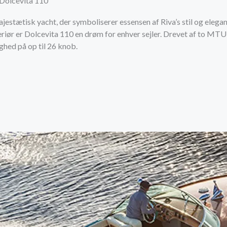
 Dolcevita 110
jestætisk yacht, der symboliserer essensen af Riva’s stil og elegan
eriør er Dolcevita 110 en drøm for enhver sejler. Drevet af to M
ghed på op til 26 knob.