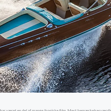
s har været en del af mange ikoniske film. Mest bemærkelsesværdi