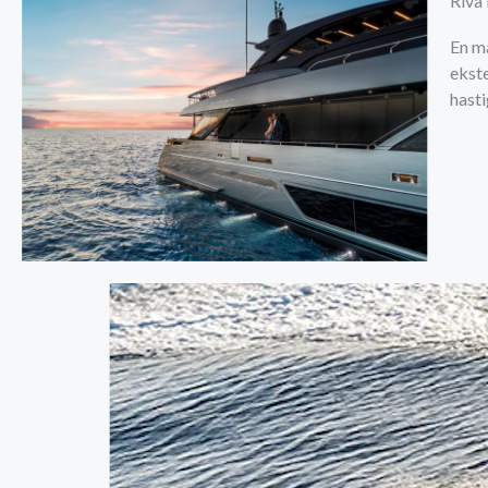
Riva
En ma
ekst
hasti