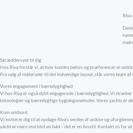
Riva
Dett
rumm
maks
Skræddersyet til dig
Hos Riva forstår vi, at hver kundes behov og præferencer er unikke
Fra valg af materialer til det indvendige layout, står vores team 
Vores engagement i bæredygtighed
Vi hos Riva er også dybt engagerede i bæredygtighed. Vi stræber e
teknologier og bæredygtige bygningsmetoder. Vores yachts er des
Kom ombord
Vi inviterer dig til at opdage Riva’s verden af unikke og uforglemm
yacht er mere end blot en båd – det er en livsstil. Kontakt os for