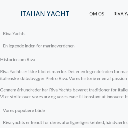
Gå
til
ITALIAN YACHT
OM OS
RIVA 
indholdet
Riva Yachts
En legende inden for marineverdenen
Historien om Riva
Riva Yachts er ikke blot et mærke. Det er en legende inden for mar
italienske skibsbygger Pietro Riva. Vores historie er en af passio
Gennem århundreder har Riva Yachts bevaret traditioner for italie
Vi er stolte over vores arv og vores evne til konstant at innovere, 
Vores populære både
Riva yachts er kendt for deres uforlignelige skønhed, håndværk o