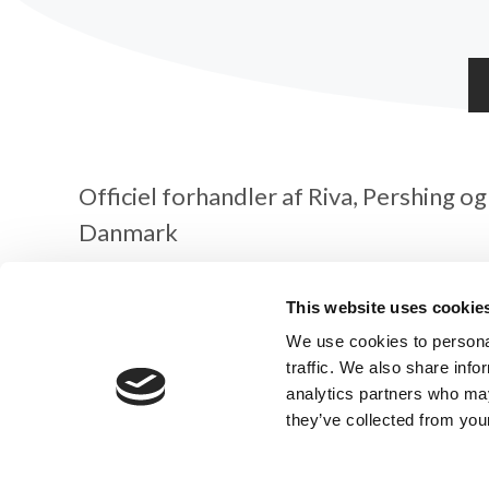
Officiel forhandler af Riva, Pershing og 
Danmark
Risbjerg A/S er en eksklusiv forhandler af Ferretti Gro
This website uses cookie
italienske både i Danmark. Vi er stolte af at repræsen
Riva, Pershing og Ferretti Yachts – alle kendt for deres
We use cookies to personal
og uforlignelige italienske luksus. Som Danmarks autor
traffic. We also share info
tilbyder vi både salg og service af disse unikke mærker.
analytics partners who may
they’ve collected from your