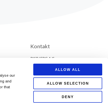
Kontakt
RISBJERG A/S
Eksportvej 8, 8653 Them
ALLOW ALL
Tlf. 87206008
alyse our
ing and
mail@risbjerg.dk
ALLOW SELECTION
r that
DENY