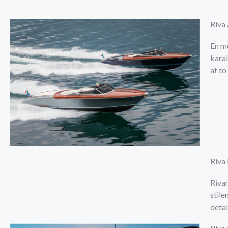
Riva
En mo
kara
af t
Riva
Rivam
stil
detal