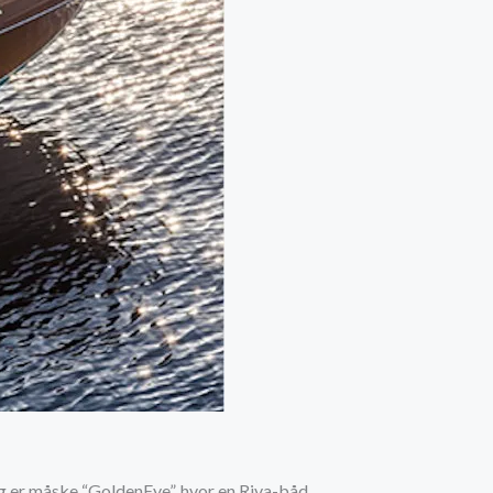
g er måske “GoldenEye”, hvor en Riva-båd