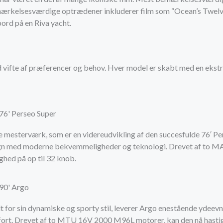
ærkelsesværdige optrædener inkluderer film som “Ocean’s Twelve
rd på en Riva yacht.
 vifte af præferencer og behov. Hver model er skabt med en ekstra
 76' Perseo Super
 mesterværk, som er en videreudvikling af den succesfulde 76′ Per
gn med moderne bekvemmeligheder og teknologi. Drevet af to M
ghed på op til 32 knob.
 90' Argo
t for sin dynamiske og sporty stil, leverer Argo enestående ydee
ort. Drevet af to MTU 16V 2000 M96L motorer, kan den nå hastigh